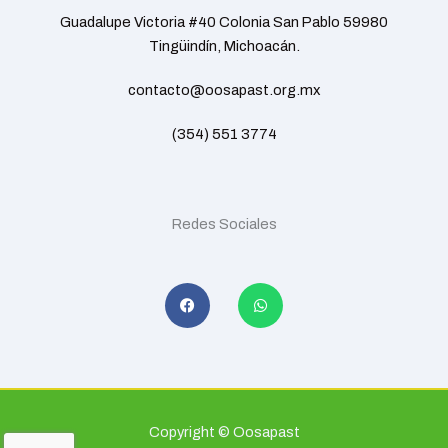
Guadalupe Victoria #40 Colonia San Pablo 59980
Tingüindín, Michoacán.
contacto@oosapast.org.mx
(354) 551 3774
Redes Sociales
F
W
a
h
c
a
e
t
b
s
o
a
o
p
k
p
Copyright © Oosapast